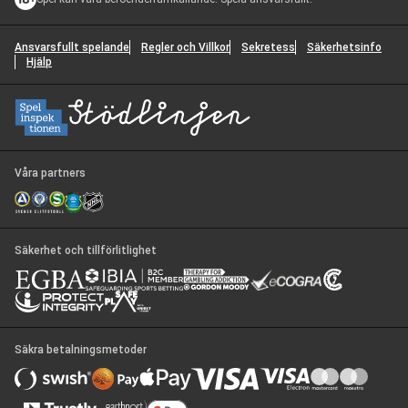
Ansvarsfullt spelande
Regler och Villkor
Sekretess
Säkerhetsinfo
Hjälp
Våra partners
Säkerhet och tillförlitlighet
Säkra betalningsmetoder