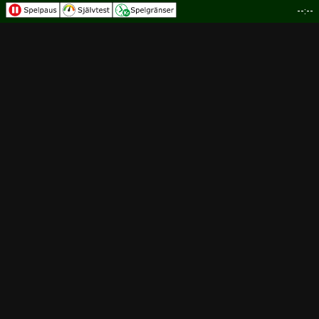
--:--