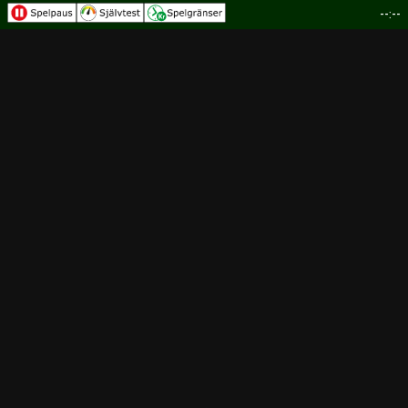
--:--