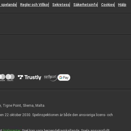
t spelande
Regler och Villkor
Sekretess
Säkerhetsinfo
Cookies
Hjälp
, Tigne Point, Sliema, Malta.
 den 22 oktober 2030. Spelinspektionen är både den ansvariga licens- och
rt
hjälpcenter
. Spel kan vara beroendeframkallande. Spela ansvarsfullt.