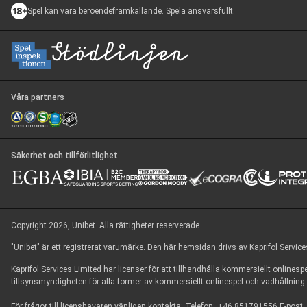
Spel kan vara beroendeframkallande. Spela ansvarsfullt.
Våra partners
Säkerhet och tillförlitlighet
Copyright 2026, Unibet. Alla rättigheter reserverade.
"Unibet" är ett registrerat varumärke. Den här hemsidan drivs av Kaprifol Servi
Kaprifol Services Limited har licenser för att tillhandhålla kommersiellt online
tillsynsmyndigheten för alla former av kommersiellt onlinespel och vadhållning 
För frågor till licenshavaren vänligen kontakta: Telefon: +46 851791556 E-post: