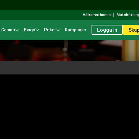
Välkomstbonus
|
Matchfixnin
Logga in
Skap
e Casino
Bingo
Poker
Kampanjer