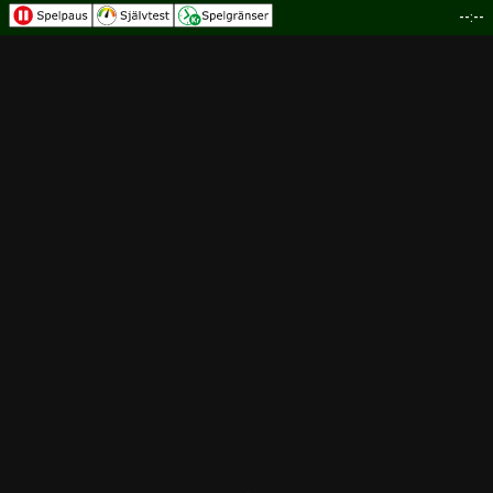
--:--